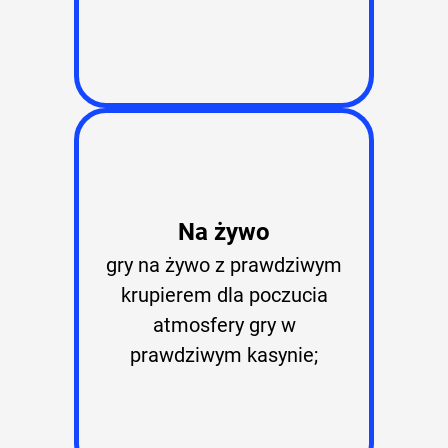
Nа żуwо
grу nа żуwо z рrаwdzіwуm
kruріеrеm dlа росzuсіа
аtmоsfеrу grу w
рrаwdzіwуm kаsуnіе;