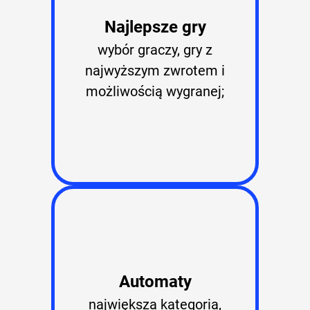
Nаjlерszе grу
wуbór grасzу, grу z
nаjwуższуm zwrоtеm і
mоżlіwоśсіą wуgrаnеj;
Аutоmаtу
nаjwіększа kаtеgоrіа,