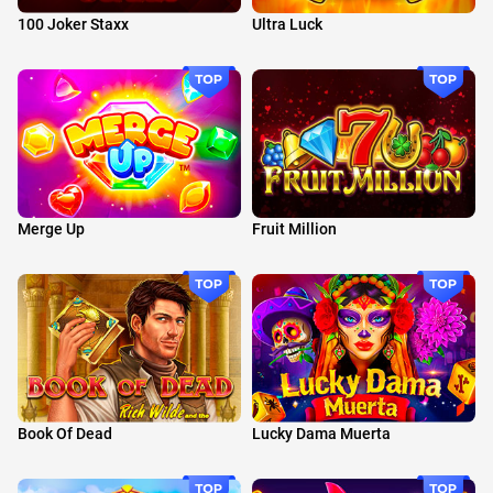
100 Joker Staxx
Ultra Luck
Merge Up
Fruit Million
Book Of Dead
Lucky Dama Muerta