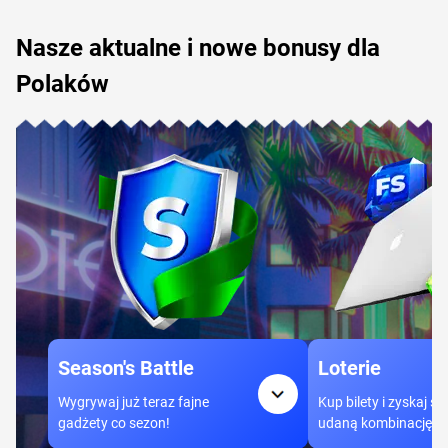
Nasze aktualne i nowe bonusy dla
Polaków
Season's Battle
Loterie
Wygrywaj już teraz fajne
Kup bilety i zyskaj s
gadżety co sezon!
udaną kombinację!