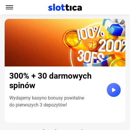
300% + 30 darmowych
spinów
Wydajemy kasyno bonusy powitalne
do pierwszych 3 depozytów!