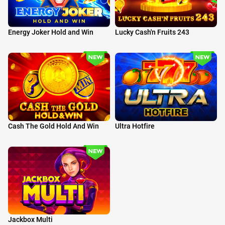
Energy Joker Hold and Win
Lucky Cash'n Fruits 243
Cash The Gold Hold And Win
Ultra Hotfire
Jackbox Multi